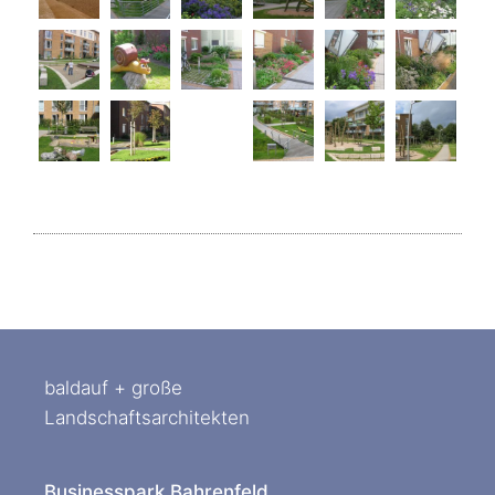
baldauf + große
Landschaftsarchitekten
Businesspark Bahrenfeld