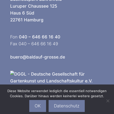
Luruper Chaussee 125
Haus 6 Süd
22761 Hamburg
Fon
040 – 646 66 16 40
Fax 040 – 646 66 16 49
buero@baldauf-grosse.de
Diese Website verwendet lediglich die essentiell notwendigen
Cookies. Darüber hinaus werden keinerlei weitere gesetzt.
© 2026 baldauf + große Landschaftsarchitekten |
Impressum
OK
Datenschutz
|
Datenschutzerklärung