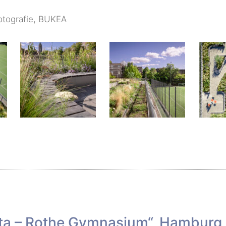
tografie, BUKEA
ta – Rothe Gymnasium“, Hamburg