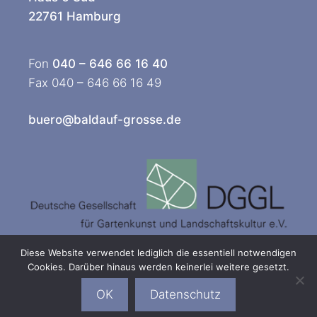
22761 Hamburg
Fon
040 – 646 66 16 40
Fax 040 – 646 66 16 49
buero@baldauf-grosse.de
Diese Website verwendet lediglich die essentiell notwendigen
Cookies. Darüber hinaus werden keinerlei weitere gesetzt.
© 2026 baldauf + große Landschaftsarchitekten |
Impressum
OK
Datenschutz
|
Datenschutzerklärung